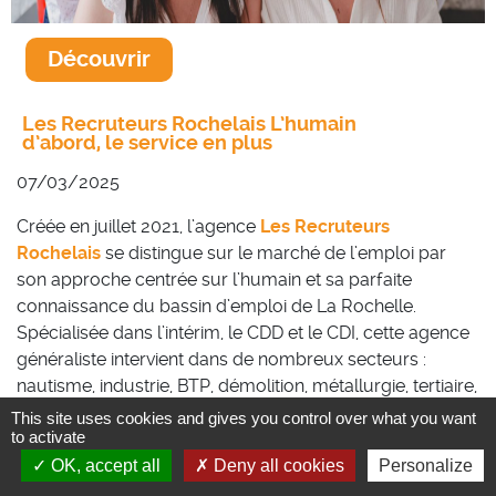
Découvrir
Les Recruteurs Rochelais L’humain
d’abord, le service en plus
07/03/2025
Créée en juillet 2021, l’agence
Les Recruteurs
Rochelais
se distingue sur le marché de l’emploi par
son approche centrée sur l’humain et sa parfaite
connaissance du bassin d’emploi de La Rochelle.
Spécialisée dans l’intérim, le CDD et le CDI, cette agence
généraliste intervient dans de nombreux secteurs :
nautisme, industrie, BTP, démolition, métallurgie, tertiaire,
commerce, hôtellerie-restauration, nettoyage, services à
This site uses cookies and gives you control over what you want
to activate
la personne, transport-logistique et espaces verts.
OK, accept all
Deny all cookies
Personalize