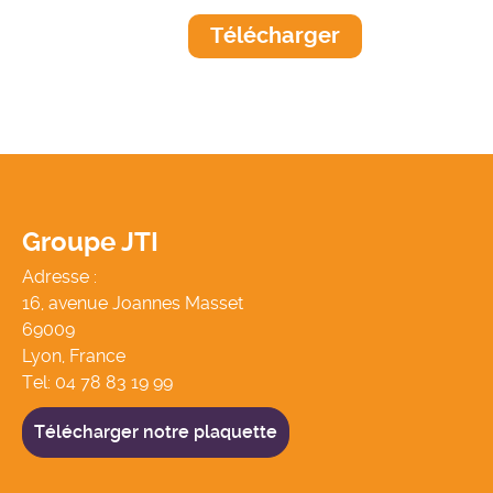
Télécharger
Groupe JTI
Adresse :
16, avenue Joannes Masset
69009
Lyon, France
Tel:
04 78 83 19 99
Télécharger notre plaquette