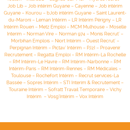
Job Lib –
Job intérim Guyane – Cayenne –
Job intérim
Guyane – Kourou – b
Job intérim Guyane – Saint Laurent-
du-Maroni –
Leman Intérim –
LR Intérim Périgny –
LR
Intérim Rouen –
Metz Emploi –
MCM Mulhouse –
Moselle
Interim –
Norman Vire –
Norman 974 –
Monis Recrut’ –
Morbihan Emplois –
Niort Intérim –
Ouest Recrut’ –
Perpignan Intérim –
Pictav’ Intérim –
PJ2I –
Proavenir
Recrutement –
Regatta Emploi –
RM Intérim-La Rochelle
–
RM Intérim-Le Havre –
RM Intérim-Narbonne –
RM
Intérim-Paris –
RM Intérim-Rennes –
RM Médicales –
Toulouse –
Rochefort Intérim –
Recrut services-La
Bassée –
Sopres Intérim –
STI Interim & Recrutement –
Touraine Intérim –
Sofratt Travail Temporaire –
Vichy
Intérim
–
Vosg’Intérim –
Vox Intérim