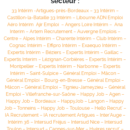
secteur :
33 Intérim -Artigues-près-Bordeaux
–
33 Intérim –
Castillon-la-Bataille
33 Intérim – Libourne
ADN Emploi
Aéro Intérim
Ajir Emploi
–
Angers Loire Intérim –
Ana
Interim –
Artem Recrutement –
Auvergne Emplois –
Centre – Alpes Intérim –
Charente Intérim –
Club Intérim –
Cognac Intérim –
Effipro Intérim –
Exaequo Intérim –
Expertis Intérim – Béziers –
Expertis Intérim – Gaillac –
Expertis Interim – Lézignan-Corbières –
Expertis Intérim –
Montpellier –
Expertis Intérim – Narbonne –
Expertis
Intérim – Saint-Sulpice –
Général Emploi – Mâcon –
Général Emploi – Bourg-en-Bresse –
Général Emploi –
Mâcon –
Général Emploi – Tignieu-Jameyzieu –
Général
Emploi – Villefranche-sur-Saône –
Happy Job – Agen –
Happy Job – Bordeaux –
HappyJob – Langon –
Happy
Job – Tonneins –
Happy Job – Toulouse –
Hello Recrut’ –
IA Recrutement –
IA recrutement Artigues –
Inter’Auge –
Intérim 36 –
Intersud Fréjus –
Intersud Nice –
Intersud
Toulon –
Intersud – Cagnes-sur-Mer –
Hyères recrut’ –