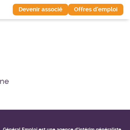
Devenir associé
Offres d'emploi
ône
Général Emploi est une agence d’intérim généraliste.