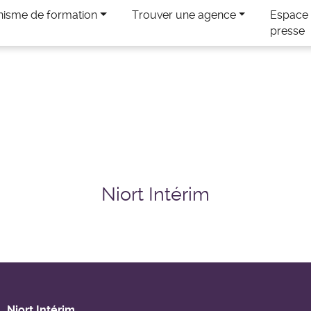
nisme de formation
Trouver une agence
Espace
presse
Niort Intérim
Niort Intérim