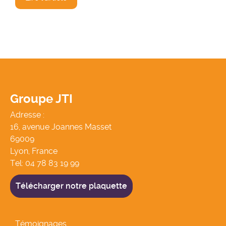
Groupe JTI
Adresse :
16, avenue Joannes Masset
69009
Lyon, France
Tel:
04 78 83 19 99
Télécharger notre plaquette
Témoignages