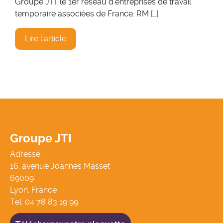
Groupe JTI, le 1er réseau d’entreprises de travail
temporaire associées de France. RM […]
Lire l'article
Groupe JTI
Adresse :
16, avenue Joannes Masset
69009
Lyon, France
Tel:
04 78 83 19 99