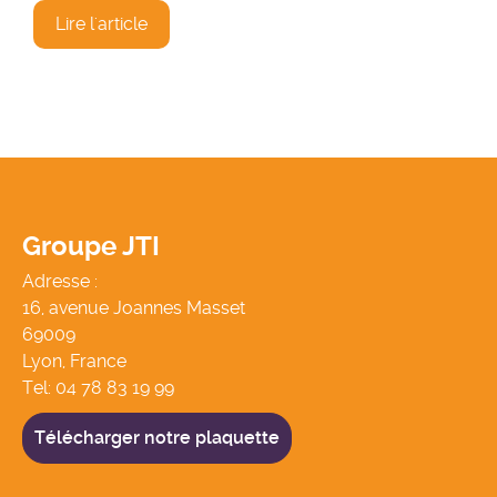
Lire l'article
Groupe JTI
Adresse :
16, avenue Joannes Masset
69009
Lyon, France
Tel:
04 78 83 19 99
Télécharger notre plaquette