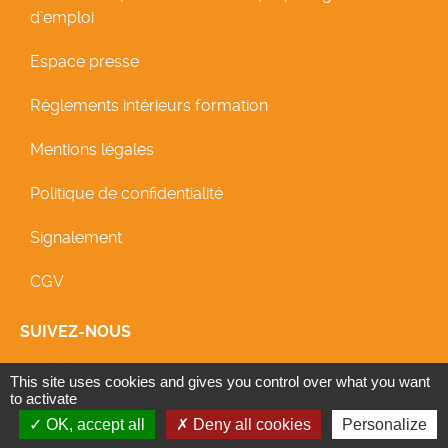
d’emploi
Espace presse
Réglements intérieurs formation
Mentions légales
Politique de confidentialité
Signalement
CGV
SUIVEZ-NOUS
icon Facebook
icon Linkedin
icon Linkedin
This site uses cookies and gives you control over what you want
to activate
OK, accept all
Deny all cookies
Personalize