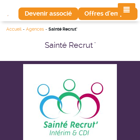
Devenir associé
Offres d'emploi
Accueil
-
Agences
-
Sainté Recrut’
Sainté Recrut '