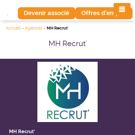
Devenir associé
Offres d'emploi
Accueil
-
Agences
-
MH Recrut’
MH Recrut'
MH Recrut’