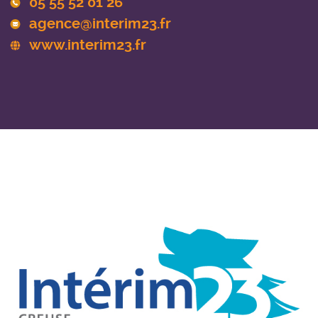
05 55 52 01 26
agence@interim23.fr
www.interim23.fr