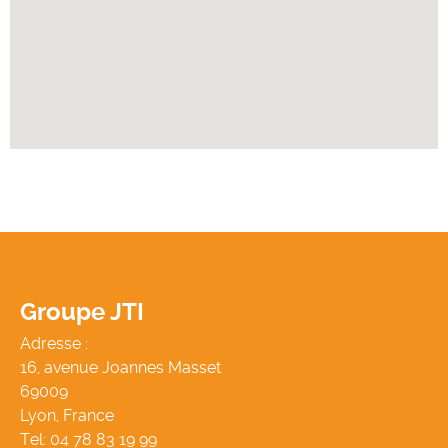
Groupe JTI
Adresse :
16, avenue Joannes Masset
69009
Lyon, France
Tel:
04 78 83 19 99