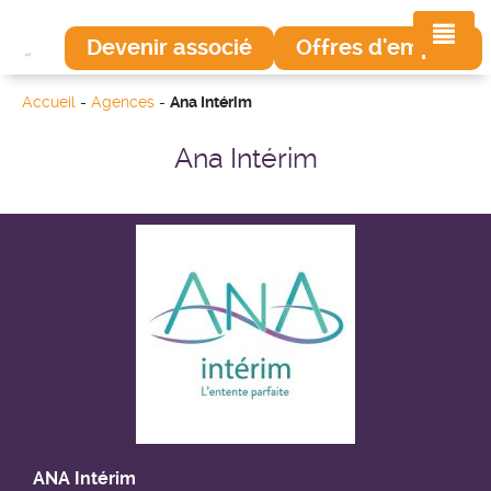
Devenir associé
Offres d'emploi
Accueil
-
Agences
-
Ana Intérim
Ana Intérim
ANA Intérim