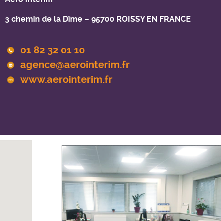
3 chemin de la Dîme – 95700 ROISSY EN FRANCE
01 82 32 01 10
agence@aerointerim.fr
www.aerointerim.fr