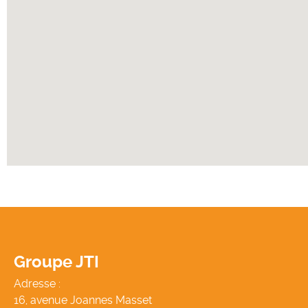
Groupe JTI
Adresse :
16, avenue Joannes Masset