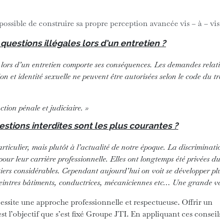
 possible de construire sa propre perception avancée vis – à – vi
uestions illégales lors d’un entretien ?
 lors d’un entretien comporte ses conséquences. Les demandes relat
n et identité sexuelle ne peuvent être autorisées selon le code du tr
tion pénale et judiciaire. »
stions interdites sont les plus courantes ?
rticulier, mais plutôt à l’actualité de notre époque. La discriminati
pour leur carrière professionnelle. Elles ont longtemps été privées du
tiers considérables. Cependant aujourd’hui on voit se développer pl
peintres bâtiments, conductrices, mécaniciennes etc… Une grande var
ssite une approche professionnelle et respectueuse. Offrir un
st l’objectif que s’est fixé Groupe JTI. En appliquant ces conseil