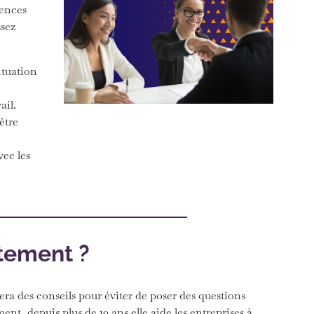
tences
ssez
ituation
ail.
être
vec les
utement ?
ra des conseils pour éviter de poser des questions
nt, depuis plus de 10 ans elle aide les entreprises à