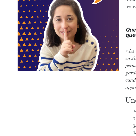
trouv
Que
ques
« La 
en s’
perme
garde
candi
appré
Une