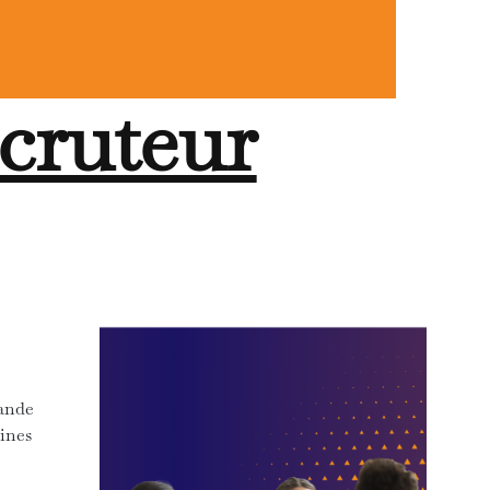
cruteur
rande
aines