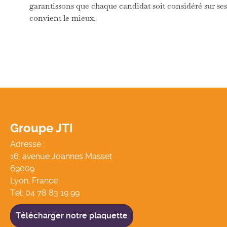
garantissons que chaque candidat soit considéré sur se
convient le mieux.
Groupe JTI
Adresse :
16, avenue Joannes Masset
69009
Lyon, France
Tel:
04 78 83 19 99
Télécharger notre plaquette