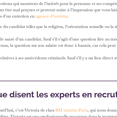
uestions qui montrent de l’intérêt pour la personne et ses compé
t être mal perçues et peuvent nuire à l’impression que vous lai
ors d’un entretien en
agence d’intérim
.
e du candidat telles que la religion, l’orientation sexuelle ou la s
 de santé d’un candidat. Sauf s’il s’agit d’une question liée au trav
enus, la question sur son salaire est donc à bannir, car cela peut 
latives à ses antécédents criminels. Sauf s’il y a un lien direct a
e disent les experts en recr
urd’hui, c’est Victoria de chez
RM intérim Paris
, qui nous donne
dites.
Victoria est une professionnelle reconnue dans le recruteme