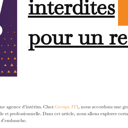
interdites
pour un re
une agence d’intérim. Chez
Groupe JTI
, nous accordons une g
 et professionnelle. Dans cet article, nous allons explorer cert
en d’embauche.