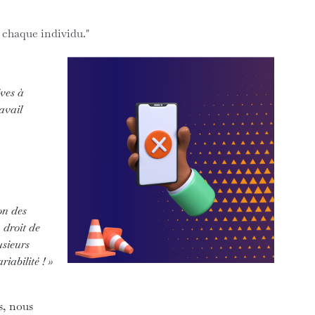
s chaque individu."
ives à
avail
on des
 droit de
usieurs
iabilité ! »
s, nous